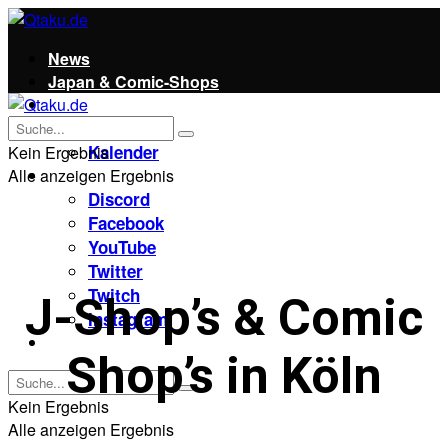
News
Japan & Comic-Shops
Qtaku
Kontakt
Kalender
Kein Ergebnis
Alle anzeigen Ergebnis
Social
Discord
Facebook
YouTube
Twitter
Twitch
J-Shop’s & Comic
Instagram
Unterstützt uns!
Shop’s in Köln
Kein Ergebnis
Alle anzeigen Ergebnis