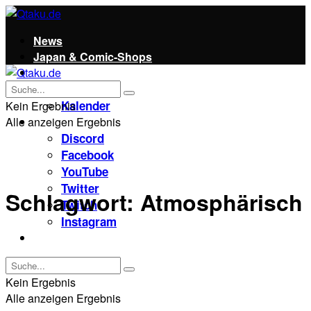
News
Japan & Comic-Shops
Qtaku
Kontakt
Kalender
Kein Ergebnis
Alle anzeigen Ergebnis
Social
Discord
Facebook
YouTube
Twitter
Schlagwort:
Atmosphärisch
Twitch
Instagram
Unterstützt uns!
Kein Ergebnis
Alle anzeigen Ergebnis