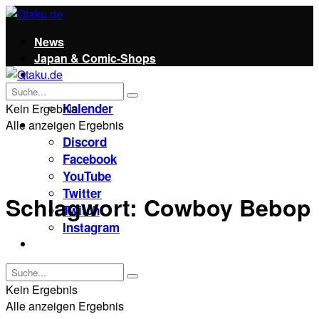
News
Japan & Comic-Shops
Qtaku
Kontakt
Kalender
Kein Ergebnis
Alle anzeigen Ergebnis
Social
Discord
Facebook
YouTube
Twitter
Schlagwort:
Cowboy Bebop
Twitch
Instagram
Unterstützt uns!
Kein Ergebnis
Alle anzeigen Ergebnis