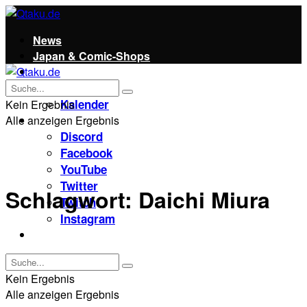
News
Japan & Comic-Shops
Qtaku
Kontakt
Kalender
Kein Ergebnis
Alle anzeigen Ergebnis
Social
Discord
Facebook
YouTube
Twitter
Schlagwort:
Daichi Miura
Twitch
Instagram
Unterstützt uns!
Kein Ergebnis
Alle anzeigen Ergebnis