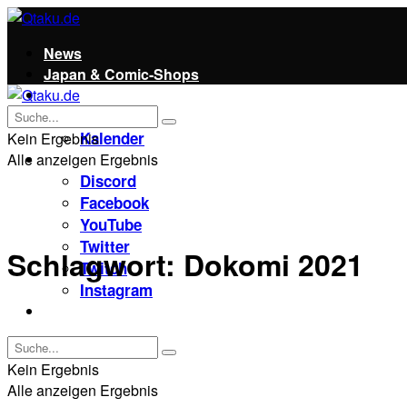
News
Japan & Comic-Shops
Qtaku
Kontakt
Kalender
Kein Ergebnis
Alle anzeigen Ergebnis
Social
Discord
Facebook
YouTube
Twitter
Schlagwort:
Dokomi 2021
Twitch
Instagram
Unterstützt uns!
Kein Ergebnis
Alle anzeigen Ergebnis