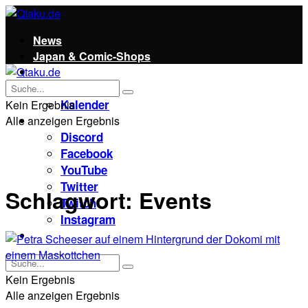
News
Japan & Comic-Shops
Qtaku
Kontakt
Kalender
Kein Ergebnis
Alle anzeigen Ergebnis
Social
Discord
Facebook
YouTube
Twitter
Schlagwort:
Events
Twitch
Instagram
Unterstützt uns!
Kein Ergebnis
Alle anzeigen Ergebnis