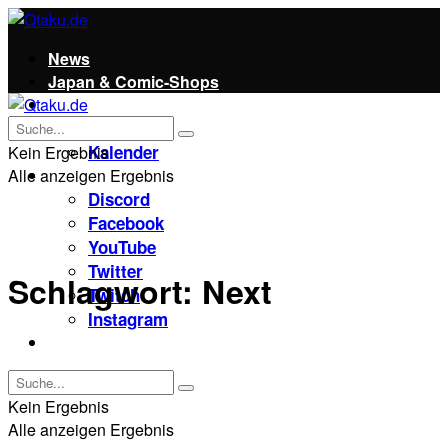
News
Japan & Comic-Shops
Qtaku
Kontakt
Kalender
Kein Ergebnis
Alle anzeigen Ergebnis
Social
Discord
Facebook
YouTube
Twitter
Schlagwort:
Next
Twitch
Instagram
Unterstützt uns!
Kein Ergebnis
Alle anzeigen Ergebnis