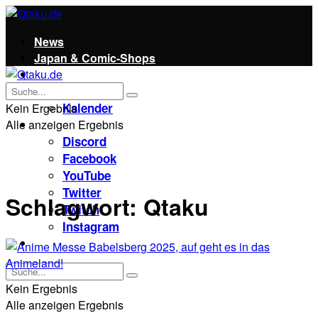
News
Japan & Comic-Shops
Qtaku
Kontakt
Kalender
Kein Ergebnis
Alle anzeigen Ergebnis
Social
Discord
Facebook
YouTube
Twitter
Schlagwort:
Qtaku
Twitch
Instagram
Unterstützt uns!
Kein Ergebnis
Alle anzeigen Ergebnis