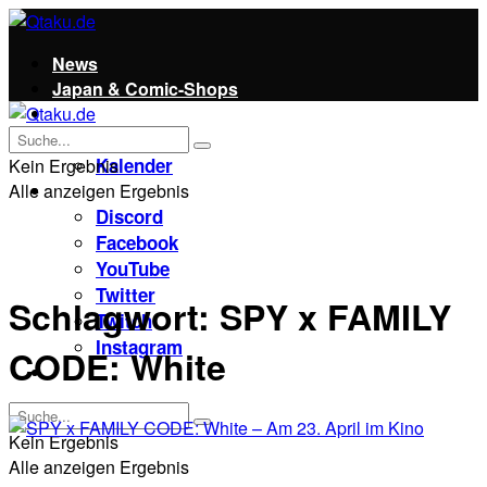
News
Japan & Comic-Shops
Qtaku
Kontakt
Kalender
Kein Ergebnis
Alle anzeigen Ergebnis
Social
Discord
Facebook
YouTube
Twitter
Schlagwort:
SPY x FAMILY
Twitch
Instagram
CODE: White
Unterstützt uns!
Kein Ergebnis
Alle anzeigen Ergebnis