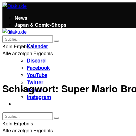
News
Japan & Comic-Shops
Qtaku
Kontakt
Kalender
Kein Ergebnis
Alle anzeigen Ergebnis
Social
Discord
Facebook
YouTube
Twitter
Schlagwort:
Super Mario Bro
Twitch
Instagram
Unterstützt uns!
Kein Ergebnis
Alle anzeigen Ergebnis