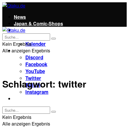
News
Japan & Comic-Shops
Qtaku
Kontakt
Kalender
Kein Ergebnis
Alle anzeigen Ergebnis
Social
Discord
Facebook
YouTube
Twitter
Schlagwort:
twitter
Twitch
Instagram
Unterstützt uns!
Kein Ergebnis
Alle anzeigen Ergebnis