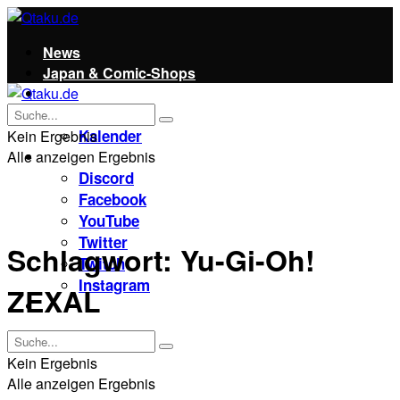
News
Japan & Comic-Shops
Qtaku
Kontakt
Kalender
Kein Ergebnis
Alle anzeigen Ergebnis
Social
Discord
Facebook
YouTube
Twitter
Schlagwort:
Yu-Gi-Oh!
Twitch
Instagram
ZEXAL
Unterstützt uns!
Kein Ergebnis
Alle anzeigen Ergebnis