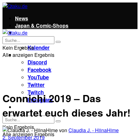
News
Japan & Comic-Shops
Qtaku
Kontakt
Kalender
Kein Ergebnis
Alle anzeigen Ergebnis
Social
Discord
Facebook
YouTube
Twitter
Twitch
Connichi 2019 – Das
Instagram
Unterstützt uns!
erwartet euch dieses Jahr!
Kein Ergebnis
von
Claudia J. - HiinaHime
Alle anzeigen Ergebnis
2. September 2019