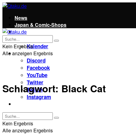
News
Japan & Comic-Shops
Qtaku
Kontakt
Kalender
Kein Ergebnis
Alle anzeigen Ergebnis
Social
Discord
Facebook
YouTube
Twitter
Schlagwort:
Black Cat
Twitch
Instagram
Unterstützt uns!
Kein Ergebnis
Alle anzeigen Ergebnis