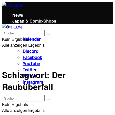
News
Japan & Comic-Shops
Qtaku
Kontakt
Kalender
Kein Ergebnis
Alle anzeigen Ergebnis
Social
Discord
Facebook
YouTube
Twitter
Schlagwort:
Der
Twitch
Instagram
Raubüberfall
Unterstützt uns!
Kein Ergebnis
Alle anzeigen Ergebnis