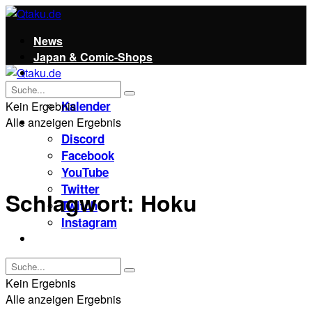
News
Japan & Comic-Shops
Qtaku
Kontakt
Kalender
Kein Ergebnis
Alle anzeigen Ergebnis
Social
Discord
Facebook
YouTube
Twitter
Schlagwort:
Hoku
Twitch
Instagram
Unterstützt uns!
Kein Ergebnis
Alle anzeigen Ergebnis