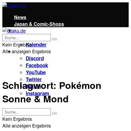
News
Japan & Comic-Shops
Qtaku
Kontakt
Kalender
Kein Ergebnis
Alle anzeigen Ergebnis
Social
Discord
Facebook
YouTube
Twitter
Schlagwort:
Pokémon
Twitch
Instagram
Sonne & Mond
Unterstützt uns!
Kein Ergebnis
Alle anzeigen Ergebnis