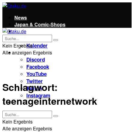
News
Japan & Comic-Shops
Qtaku
Kontakt
Kalender
Kein Ergebnis
Alle anzeigen Ergebnis
Social
Discord
Facebook
YouTube
Twitter
Schlagwort:
Twitch
Instagram
teenageinternetwork
Unterstützt uns!
Kein Ergebnis
Alle anzeigen Ergebnis