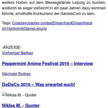
weitere Hallen auf dem Messegelände Leipzig zu buchen,
wodurch es sogar vielleicht in ein paar Jahren dazu kommen
könnte, ernsthafte Konkurrenz der GamesCom zu sein.
Tags:
Cosplay
cosplay contest
Dreamhack
Dreamhack
2016
eSports
Game
Leipzig
-ANZEIGE-
Vorheriger Beitrag
Peppermint Anime Festival 2016 – Interview
Nächster Beitrag
DeDeCo 2016 – Was erwartet euch!
Niklas M. - Quoter