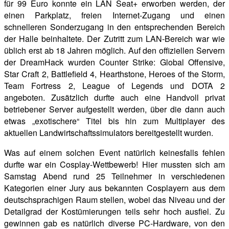
für 99 Euro konnte ein LAN Seat+ erworben werden, der
einen Parkplatz, freien Internet-Zugang und einen
schnelleren Sonderzugang in den entsprechenden Bereich
der Halle beinhaltete. Der Zutritt zum LAN-Bereich war wie
üblich erst ab 18 Jahren möglich. Auf den offiziellen Servern
der DreamHack wurden Counter Strike: Global Offensive,
Star Craft 2, Battlefield 4, Hearthstone, Heroes of the Storm,
Team Fortress 2, League of Legends und DOTA 2
angeboten. Zusätzlich durfte auch eine Handvoll privat
betriebener Server aufgestellt werden, über die dann auch
etwas „exotischere“ Titel bis hin zum Multiplayer des
aktuellen Landwirtschaftssimulators bereitgestellt wurden.
Was auf einem solchen Event natürlich keinesfalls fehlen
durfte war ein Cosplay-Wettbewerb! Hier mussten sich am
Samstag Abend rund 25 Teilnehmer in verschiedenen
Kategorien einer Jury aus bekannten Cosplayern aus dem
deutschsprachigen Raum stellen, wobei das Niveau und der
Detailgrad der Kostümierungen teils sehr hoch ausfiel. Zu
gewinnen gab es natürlich diverse PC-Hardware, von den