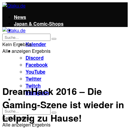
News
Japan & Comic-Shops
Qtaku
Kontakt
Kalender
Kein Ergebnis
Alle anzeigen Ergebnis
Social
Discord
Facebook
YouTube
Twitter
Twitch
DreamHack 2016 – Die
Instagram
Unterstützt uns!
Gaming-Szene ist wieder in
Leipzig zu Hause!
Kein Ergebnis
Alle anzeigen Ergebnis