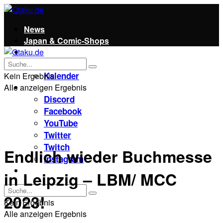
News
Japan & Comic-Shops
Qtaku
Kontakt
Kalender
Kein Ergebnis
Alle anzeigen Ergebnis
Social
Discord
Facebook
YouTube
Twitter
Twitch
Endlich wieder Buchmesse
Instagram
Unterstützt uns!
in Leipzig – LBM/ MCC
2023!
Kein Ergebnis
Alle anzeigen Ergebnis