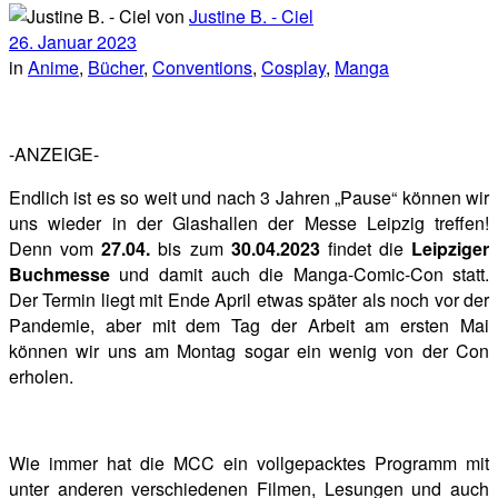
von
Justine B. - Ciel
26. Januar 2023
in
Anime
,
Bücher
,
Conventions
,
Cosplay
,
Manga
-ANZEIGE-
Endlich ist es so weit und nach 3 Jahren „Pause“ können wir
uns wieder in der Glashallen der Messe Leipzig treffen!
Denn vom
27.04.
bis zum
30.04.2023
findet die
Leipziger
Buchmesse
und damit auch die Manga-Comic-Con statt.
Der Termin liegt mit Ende April etwas später als noch vor der
Pandemie, aber mit dem Tag der Arbeit am ersten Mai
können wir uns am Montag sogar ein wenig von der Con
erholen.
Wie immer hat die MCC ein vollgepacktes Programm mit
unter anderen verschiedenen Filmen, Lesungen und auch