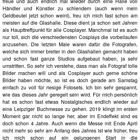
freue und auch endlich mal wieder durch eine Halle voll
Händler und Künstler zu schlendern (auch wenn mein
Geldbeutel jetzt schon weint), freu ich mich fast schon am
meisten auf die Glashalle. Diese dient ja schon seit Jahren
als Haupttreffpunkt für alle Cosplayer. Manchmal ist es auch
nur toll, sich die verschiedensten Cosplays die vorbeilaufen
anzusehen. Die letzten Male waren dafür die Fotografen,
welche sich immer breiter in den Glashallen gemacht haben
und schon fast ganze Studios aufgebaut haben, ja sehr
umstritten. So sehr ich verstehe, dass man als Fotograf tolle
Bilder machen will und als Cosplayer auch gerne schöne
Bilder haben möchte, so ist es doch gerade am Samstag
einfach zu voll für riesige Fotosets. Ich bin sehr gespannt,
wie das dieses Jahr geregelt sein wird. Für mich persönlich
hat es schon fast etwas Nostalgisches endlich wieder auf
eine Leipziger Buchmesse zu gehen. 2019 klingt im ersten
Moment gar nicht so lange her, aber im Endeffekt sind es
doch schon 4 Jahre. Auch wenn die Messe mit Ende April
nicht mehr so sehr am Anfang des Jahres ist wie früher, freu
ich mich schon auf ein gelungenen Start in die