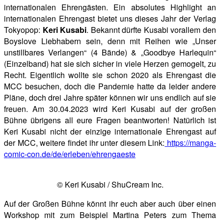
internationalen Ehrengästen. Ein absolutes Highlight an
internationalen Ehrengast bietet uns dieses Jahr der Verlag
Tokyopop:
Keri Kusabi
. Bekannt dürfte Kusabi vorallem den
Boyslove Liebhabern sein, denn mit Reihen wie „Unser
unstillbares Verlangen“ (4 Bände) & „Goodbye Harlequin“
(Einzelband) hat sie sich sicher in viele Herzen gemogelt, zu
Recht. Eigentlich wollte sie schon 2020 als Ehrengast die
MCC besuchen, doch die Pandemie hatte da leider andere
Pläne, doch drei Jahre später können wir uns endlich auf sie
freuen. Am 30.04.2023 wird Keri Kusabi auf der großen
Bühne übrigens all eure Fragen beantworten! Natürlich ist
Keri Kusabi nicht der einzige internationale Ehrengast auf
der MCC, weitere findet ihr unter diesem Link:
https://manga-
comic-con.de/de/erleben/ehrengaeste
© Keri Kusabi / ShuCream Inc.
Auf der Großen Bühne könnt ihr euch aber auch über einen
Workshop mit zum Beispiel Martina Peters zum Thema