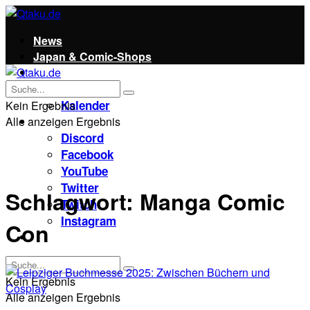
News
Japan & Comic-Shops
Qtaku
Kontakt
Kalender
Kein Ergebnis
Alle anzeigen Ergebnis
Social
Discord
Facebook
YouTube
Twitter
Schlagwort:
Manga Comic
Twitch
Instagram
Con
Unterstützt uns!
Kein Ergebnis
Alle anzeigen Ergebnis