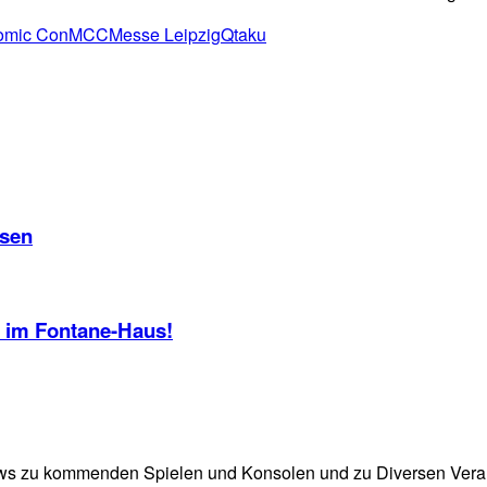
omic Con
MCC
Messe Leipzig
Qtaku
ssen
 im Fontane-Haus!
e News zu kommenden Spielen und Konsolen und zu Diversen Ve