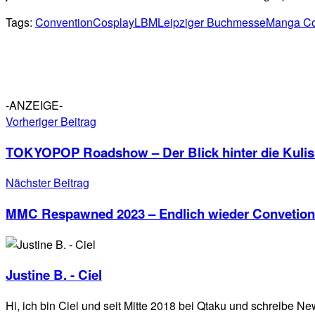
Tags:
Convention
Cosplay
LBM
Leipziger Buchmesse
Manga C
-ANZEIGE-
Vorheriger Beitrag
TOKYOPOP Roadshow – Der Blick hinter die Kuli
Nächster Beitrag
MMC Respawned 2023 – Endlich wieder Convetion
Justine B. - Ciel
Hi, ich bin Ciel und seit Mitte 2018 bei Qtaku und schreib