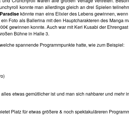
nd Crunchyroll waren alle großen Verläge vertreten. Besond
runchyroll konnte man allerdings gleich an drei Spielen teiln
 Paradise
könnte man eins Elixier des Lebens gewinnen, wenn 
 ein Foto als Ballerina mit den Hauptcharakteren des Manga m
00€ gewinnen konnte. Auch war mit Keri Kusabi der Ehrengast
roßen Bühne in Halle 3.
, welche spannende Programmpunkte hatte, wie zum Beispiel:
ro)
alles etwas gemütlicher ist und man sich nahbarer und mehr 
ietet Platz für etwas größere & noch spektakuläreren Programm
roll