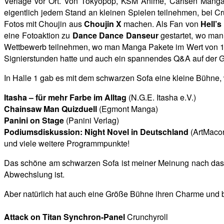
Verlage vor Ort. Von Tokyopop, KSM Anime, Carlsen Manga u
eigentlich jedem Stand an kleinen Spielen teilnehmen, bei C
Fotos mit Choujin aus
Choujin X
machen. Als Fan von
Hell’s
eine Fotoaktion zu
Dance Dance Danseur
gestartet, wo man
Wettbewerb teilnehmen, wo man Manga Pakete im Wert von 1
Signierstunden hatte und auch ein spannendes Q&A auf der G
In Halle 1 gab es mit dem schwarzen Sofa eine kleine Bühne
Itasha – für mehr Farbe im Alltag
(N.G.E. Itasha e.V.)
Chainsaw
Man Quizduell
(Egmont Manga)
Panini on Stage
(Panini Verlag)
Podiumsdiskussion: Night Novel in Deutschland
(ArtMaco
und viele weitere Programmpunkte!
Das schöne am schwarzen Sofa ist meiner Meinung nach das 
Abwechslung ist.
Aber natürlich hat auch eine Größe Bühne ihren Charme und b
Attack on Titan Synchron-Panel
Crunchy