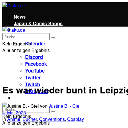
News
Japan & Comic-Shops
Qtaku
Kontakt
Kalender
Kein Ergebnis
Alle anzeigen Ergebnis
Social
Discord
Facebook
YouTube
Twitter
Twitch
Es war wieder bunt in Leipz
Instagram
Unterstützt uns!
von
Justine B. - Ciel
4. Mai 2023
Kein Ergebnis
in
Anime
,
Bücher
,
Conventions
,
Cosplay
Alle anzeigen Ergebnis