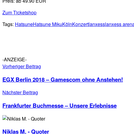
Preis: ab 49.90 EUR
Zum Ticketshop
Tags:
Hatsune
Hatsune Miku
Köln
Konzert
lanxess
lanxess aren
-ANZEIGE-
Vorheriger Beitrag
EGX Berlin 2018 – Gamescom ohne Anstehen!
Nächster Beitrag
Frankfurter Buchmesse – Unsere Erlebnisse
Niklas M. - Quoter