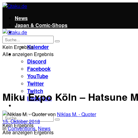
News
Japan & Comic-Shops
Qtaku
Kontakt
Kalender
Kein Ergebnis
Alle anzeigen Ergebnis
Social
Discord
Facebook
YouTube
Twitter
Twitch
Miku Expo Köln – Hatsune 
Instagram
Unterstützt uns!
von
Niklas M. - Quoter
15. Oktober 2018
Kein Ergebnis
in
Conventions
,
News
Alle anzeigen Ergebnis