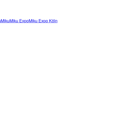
a
Miku
Miku Expo
Miku Expo Köln