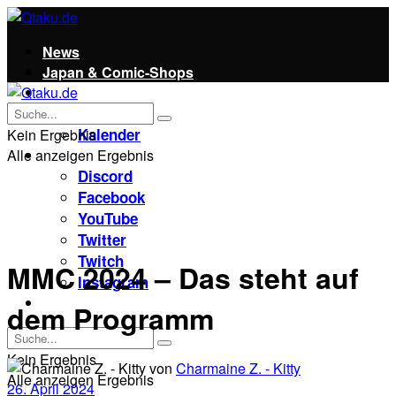
News
Japan & Comic-Shops
Qtaku
Kontakt
Kalender
Kein Ergebnis
Alle anzeigen Ergebnis
Social
Discord
Facebook
YouTube
Twitter
Twitch
MMC 2024 – Das steht auf
Instagram
Unterstützt uns!
dem Programm
Kein Ergebnis
von
Charmaine Z. - Kitty
Alle anzeigen Ergebnis
26. April 2024