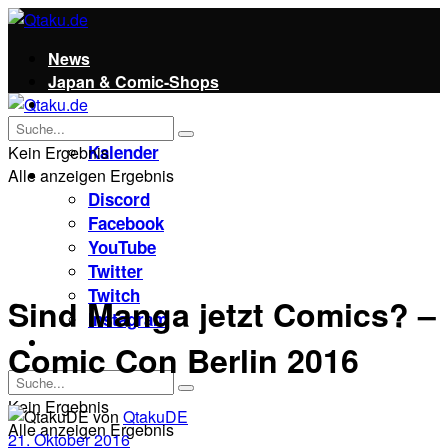
News
Japan & Comic-Shops
Qtaku
Kontakt
Kalender
Kein Ergebnis
Alle anzeigen Ergebnis
Social
Discord
Facebook
YouTube
Twitter
Twitch
Sind Manga jetzt Comics? –
Instagram
Unterstützt uns!
Comic Con Berlin 2016
Kein Ergebnis
von
QtakuDE
Alle anzeigen Ergebnis
21. Oktober 2016