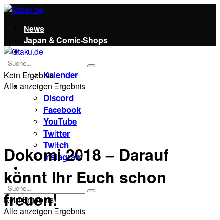
News
Japan & Comic-Shops
Qtaku
Kontakt
Kalender
Kein Ergebnis
Alle anzeigen Ergebnis
Social
Discord
Facebook
YouTube
Twitter
Twitch
Dokomi 2018 – Darauf
Instagram
Unterstützt uns!
könnt Ihr Euch schon
freuen!
Kein Ergebnis
Alle anzeigen Ergebnis