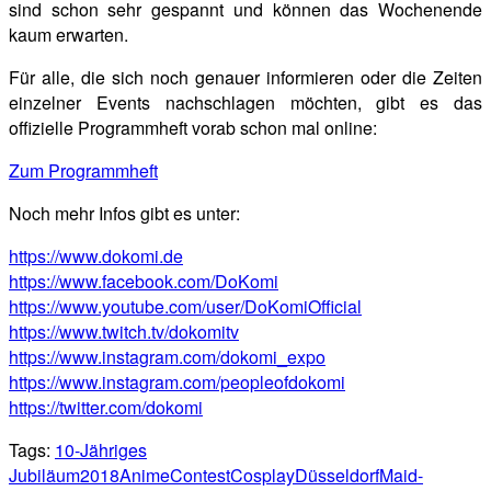
sind schon sehr gespannt und können das Wochenende
kaum erwarten.
Für alle, die sich noch genauer informieren oder die Zeiten
einzelner Events nachschlagen möchten, gibt es das
offizielle Programmheft vorab schon mal online:
Zum Programmheft
Noch mehr Infos gibt es unter:
https://www.dokomi.de
https://www.facebook.com/DoKomi
https://www.youtube.com/user/DoKomiOfficial
https://www.twitch.tv/dokomitv
https://www.instagram.com/dokomi_expo
https://www.instagram.com/peopleofdokomi
https://twitter.com/dokomi
Tags:
10-Jähriges
Jubiläum
2018
Anime
Contest
Cosplay
Düsseldorf
Maid-