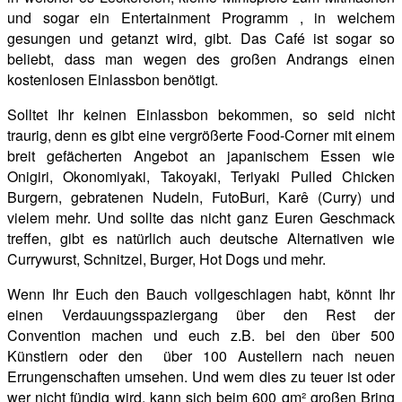
und sogar ein Entertainment Programm , in welchem
gesungen und getanzt wird, gibt. Das Café ist sogar so
beliebt, dass man wegen des großen Andrangs einen
kostenlosen Einlassbon benötigt.
Solltet Ihr keinen Einlassbon bekommen, so seid nicht
traurig, denn es gibt eine vergrößerte Food-Corner mit einem
breit gefächerten Angebot an japanischem Essen wie
Onigiri, Okonomiyaki, Takoyaki, Teriyaki Pulled Chicken
Burgern, gebratenen Nudeln, FutoBuri, Karê (Curry) und
vielem mehr. Und sollte das nicht ganz Euren Geschmack
treffen, gibt es natürlich auch deutsche Alternativen wie
Currywurst, Schnitzel, Burger, Hot Dogs und mehr.
Wenn Ihr Euch den Bauch vollgeschlagen habt, könnt Ihr
einen Verdauungsspaziergang über den Rest der
Convention machen und euch z.B. bei den über 500
Künstlern oder den über 100 Austellern nach neuen
Errungenschaften umsehen. Und wem dies zu teuer ist oder
wer nicht fündig wird, kann sich beim 600 qm² großen Bring