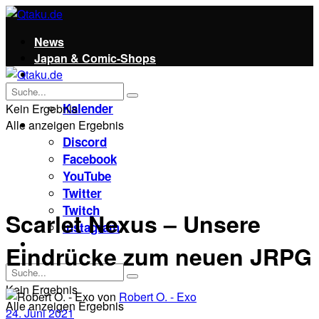
News
Japan & Comic-Shops
Qtaku
Kontakt
Kalender
Kein Ergebnis
Alle anzeigen Ergebnis
Social
Discord
Facebook
YouTube
Twitter
Twitch
Scarlet Nexus – Unsere
Instagram
Unterstützt uns!
Eindrücke zum neuen JRPG
Kein Ergebnis
von
Robert O. - Exo
Alle anzeigen Ergebnis
24. Juni 2021